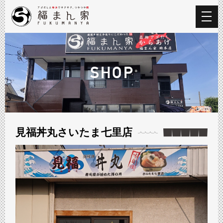
SHOP
見福丼丸さいたま七里店