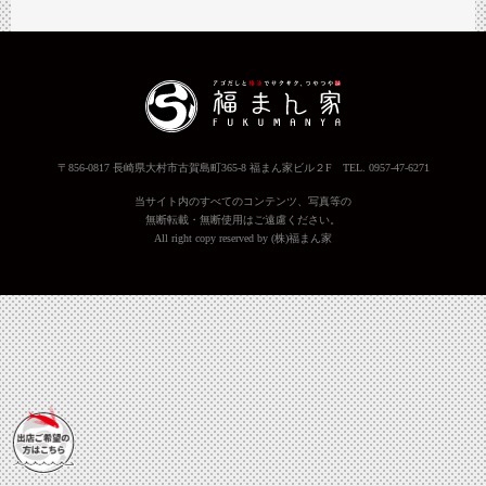
〒856-0817 長崎県大村市古賀島町365-8 福まん家ビル２F TEL. 0957-47-6271
当サイト内のすべてのコンテンツ、写真等の
無断転載・無断使用はご遠慮ください。
All right copy reserved by (株)福まん家