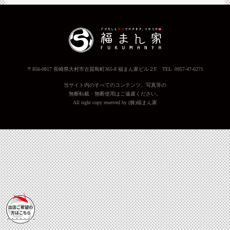
〒856-0817 長崎県大村市古賀島町365-8 福まん家ビル２F TEL. 0957-47-6271
当サイト内のすべてのコンテンツ、写真等の
無断転載・無断使用はご遠慮ください。
All right copy reserved by (株)福まん家